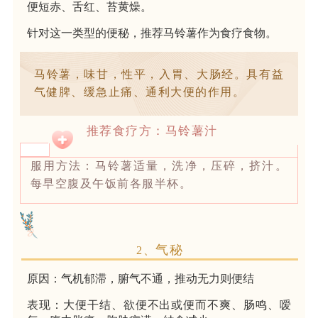
便短赤、舌红、苔黄燥。
针对这一类型的便秘，推荐
马铃薯
作为食疗食物。
马铃薯，味甘，性平，入胃、大肠经。具有益
气健脾、缓急止痛、通利大便的作用。
推荐食疗方：马铃薯汁
服用方法：马铃薯适量，洗净，压碎，挤汁。
每早空腹及午饭前各服半杯。
气秘
2、
原因：气机郁滞，腑气不通，推动无力则便结
表现：大便干结、欲便不出或便而不爽、肠鸣、嗳