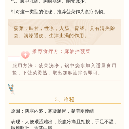
气、腹中胀痛、胸胁痞满、纳食减少。
针对这一类型的便秘，推荐
菠菜
作为食疗食物。
菠菜，味甘，性凉，入肠、胃经。具有清热除
烦、润燥通便、生津止渴的作用。
推荐食疗方：麻油拌菠菜
服用方法：菠菜洗净，锅中烧水加入适量食用
盐，下菠菜烫熟，取出加麻油拌食即可。
3、冷秘
原因：阴寒内盛，寒凝肠胃，凝滞则便结
表现：大便艰涩难出，脘腹冷痛且拒按，手足不温，
呃逆呕吐，舌苔白腻。