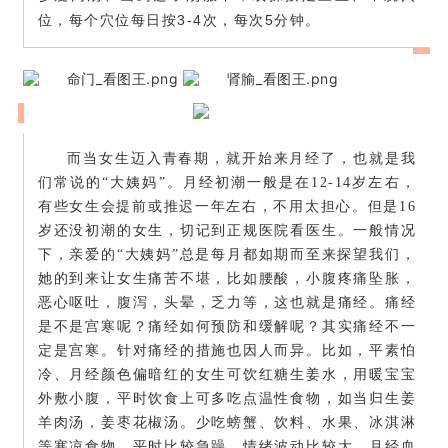
位，每个穴位每日按3-4次，每次5分钟。
而当女生迈入青春期，就开始来月经了，也就是我
们常说的“大姨妈”。月经初潮一般是在12-14岁左右，
有些女生会提前或推迟一年左右，不用太担心。但是16
岁还没初潮的女生，切记到正规医院看医生。一般情况
下，亲爱的“大姨妈”总是每月都如期而至来探望我们，
她的到来让女生痛苦不堪，比如腰酸，小腹疼痛坠胀，
恶心呕吐，腹泻，头晕，乏力等，这也就是痛经。痛经
是不是宫寒呢？痛经如何预防和缓解呢？其实痛经不一
定是宫寒。针对痛经的措施也因人而异。比如，平素怕
冷、月经颜色偏暗红的女生可饮红糖生姜水，用暖宝宝
外敷小腹，平时饮食上可多吃点温性食物，如当归生姜
羊肉汤，姜枣花椒汤。少吃螃蟹、饮料、水果、冰淇淋
等寒凉食物。平时比较急躁，情绪波动比较大，月经血