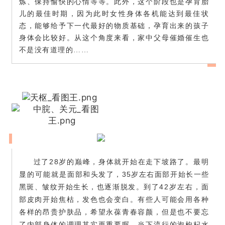
炼、保持愉快的心情等等。此外，这个阶段也是孕育胎
儿的最佳时期，因为此时女性身体各机能达到最佳状
态，能够给予下一代最好的物质基础，孕育出来的孩子
身体会比较好。从这个角度来看，家中父母催婚催生也
不是没有道理的……
过了28岁的巅峰，身体就开始在走下坡路了。最明
显的可能就是
面部和头发了，35岁左右面部开始长一些
黑斑、皱纹开始生长，也逐渐脱发。到了
42
岁左右，面
部皮肉开始焦枯，发色也会变白。有些人可能会用各种
各样的昂贵护肤品，希望永葆青春容颜，但是也不要忘
了内部身体的调理其实更重要喔。当下流行的泡枸杞水