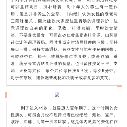
可以益精明目，滋补肝肾，对中年人的养生有一定作
用，但是并非养生的全部。《内经》认为女性的衰老与
三阳脉相关，因此建议大家
应注重胃肠的调理养护，
注
意调理好自身的消化、吸收、排泄功能。
平时饮食清
淡、不要暴饮暴食，可煲点砂仁黄芪党参排骨汤、山药薏
苡仁汤等调理胃肠。同时养成定时清晨排便的习惯，坚持
每日一排，保持大肠通畅。有些女性可能有便秘的困
扰
，
可吃些杏仁、松子、核桃等果仁类食物，或是谷物、番
薯、蔬菜等富含膳食纤维的食物。
也可多揉按足三里、支
沟、天枢等穴位，
每个穴位每日按5-6次，每次5分钟
。
对于代茶饮，建议泡些枸杞加决明子或者党参加黄芪。
到
了进入49岁，就要迈入更年期了。这个时期的女
性朋友，可能会月经不规律或者已经绝经，潮热、盗汗、
烦躁、抑郁、阴道干涩等症状，这是体内激素的变化在作