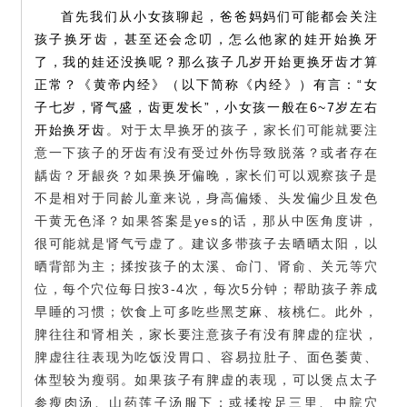
首先我们从小女孩聊起，爸爸妈妈们可能都会关注
孩子换牙齿，甚至还会念叨，怎么他家的娃开始换牙
了，我的娃还没换呢？那么孩子几岁开始更换牙齿才算
正常？《黄帝内经》（以下简称《内经》）有言：
“女
子七岁，肾气盛，齿更发长”，小女孩一般在6~7岁左右
开始换牙齿
。对于太早换牙的孩子，家长们可能就要注
意一下孩子的牙齿有没有受过外伤导致脱落？或者存在
龋齿？牙龈炎？如果换牙偏晚，家长们可以观察孩子是
不是相对于同龄儿童来说，身高偏矮、头发偏少且发色
干黄无色泽？如果答案是yes的话，那从中医角度讲，
很可能就是肾气亏虚了。建议多带孩子去晒晒太阳，以
晒背部为主；揉按孩子的太溪、命门、肾俞、关元等穴
位，每个穴位每日按3-4次，每次5分钟；帮助孩子养成
早睡的习惯；饮食上可多吃些黑芝麻、核桃仁。此外，
脾往往和肾相关，家长要注意孩子有没有脾虚的症状，
脾虚往往表现为吃饭没胃口、容易拉肚子、面色萎黄、
体型较为瘦弱。如果孩子有脾虚的表现，可以煲点太子
参瘦肉汤、山药莲子汤服下；或揉按足三里、中脘穴