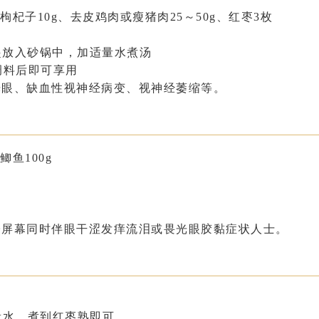
枸杞子10g、去皮鸡肉或瘦猪肉25～50g、红枣3枚
放入砂锅中，加适量水煮汤
调料后即可享用
光眼、缺血性视神经病变、视神经萎缩等。
鲫鱼100g
子屏幕同时伴眼干涩发痒流泪或畏光眼胶黏症状人士。
量水，煮到红枣熟即可。