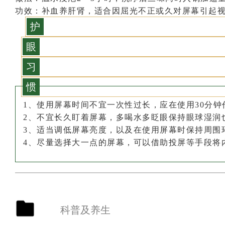
功效
：补血养肝肾，适合因屈光不正或久对屏幕引起
护
眼
习
惯
1、使用屏幕时间不宜一次性过长，应在使用30分
2、不宜长久盯着屏幕，多喝水多眨眼保持眼球湿润
3、适当调低屏幕亮度，以及在使用屏幕时保持周围
4、尽量选择大一点的屏幕，可以借助投屏等手段将
科普及养生