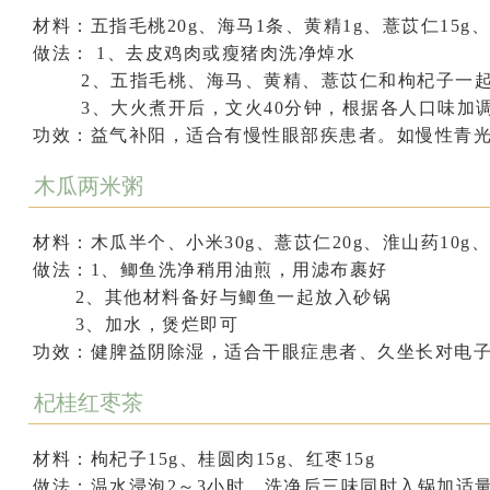
材料
：五指毛桃20g、海马1条、黄精1g、薏苡仁15g、
做法：
1、去皮鸡肉或瘦猪肉洗净焯水
2、五指毛桃、海马、黄精、薏苡仁和枸杞子一起
3、大火煮开后，文火40分钟，根据各人口味加
功效
：益气补阳，适合有慢性眼部疾患者。如慢性青
木瓜两米粥
材料
：木瓜半个、小米30g、薏苡仁20g、淮山药10g、
做法
：1、鲫鱼洗净稍用油煎，用滤布裹好
2、其他材料备好与鲫鱼一起放入砂锅
3、加水，煲烂即可
功效
：健脾益阴除湿，适合干眼症患者、久坐长对电
杞桂红枣茶
材料
：枸杞子15g、桂圆肉15g、红枣15g
做法
：温水浸泡2～3小时，洗净后三味同时入锅加适