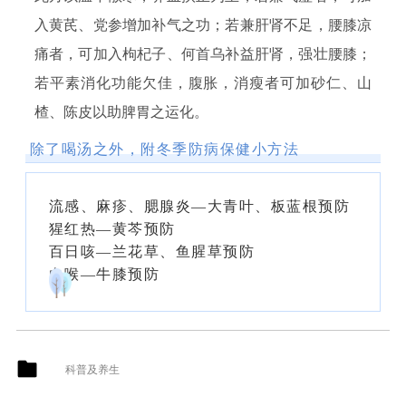
入黄芪、党参增加补气之功；若兼肝肾不足，腰膝凉
痛者，可加入枸杞子、何首乌补益肝肾，强壮腰膝；
若平素消化功能欠佳，腹胀，消瘦者可加砂仁、山
楂、陈皮以助脾胃之运化。
除了喝汤之外，附冬季防病保健小方法
流感、麻疹、腮腺炎—大青叶、板蓝根预防
猩红热—黄芩预防
百日咳—兰花草、鱼腥草预防
白喉—牛膝预防
科普及养生