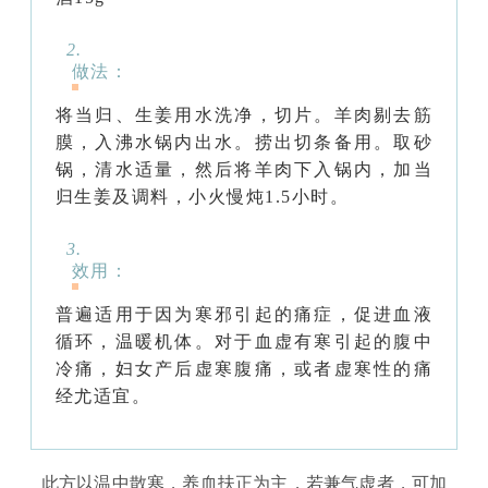
2
.
做法：
将当归、生姜用水洗净，切片。羊肉剔去筋
膜，入沸水锅内出水。捞出切条备用。取砂
锅，清水适量，然后将羊肉下入锅内，加当
归生姜及调料，小火慢炖1.5小时。
3
.
效用：
普遍适用于因为寒邪引起的痛症，促进血液
循环，温暖机体。对于血虚有寒引起的腹中
冷痛，妇女产后虚寒腹痛，或者虚寒性的痛
经尤适宜。
此方以温中散寒，养血扶正为主，若兼气虚者，可加