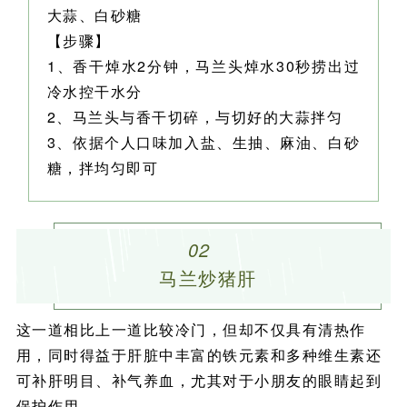
大蒜、白砂糖
【步骤】
1、香干焯水2分钟，马兰头焯水30秒捞出过
冷水控干水分
2、马兰头与香干切碎，与切好的大蒜拌匀
3、依据个人口味加入盐、生抽、麻油、白砂
糖，拌均匀即可
02
马兰炒猪
肝
这一道相比上一道比较冷门，但却不仅具有清热作
用，同时得益于肝脏中丰富的铁元素和多种维生素还
可补肝明目、补气养血，尤其对于小朋友的眼睛起到
保护作用。