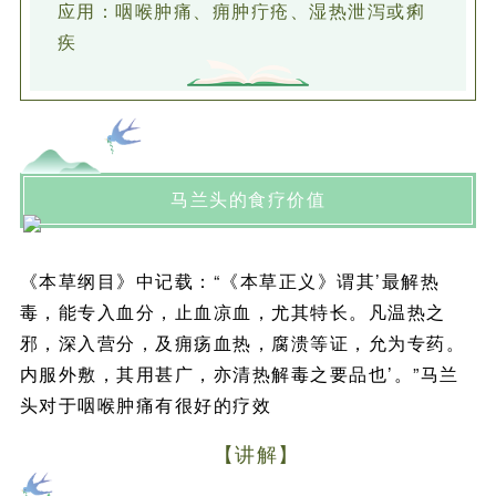
应用：咽喉肿痛、痈肿疔疮、湿热泄泻或痢
疾
马兰头的食疗价值
《本草纲目》中记载：“《本草正义》谓其’最解热
毒，能专入血分，止血凉血，尤其特长。凡温热之
邪，深入营分，及痈疡血热，腐溃等证，允为专药。
内服外敷，其用甚广，亦清热解毒之要品也’。”马兰
头对于咽喉肿痛有很好的疗效
【讲解】