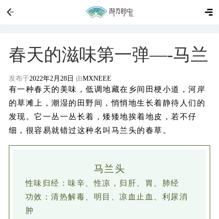
春天的滋味第一弹—-马兰
发布于
2022年2月28日
由
MXNEEE
有一种春天的美味，低调地藏在乡间田梗小道，河岸
的草滩上，潮湿的田野间，悄悄地生长着静待人们的
发现。它一丛一丛长着，矮矮地挨着地皮，若不仔
细，很容易就错过这种名叫马兰头的春草。
马兰头
性味归经：味辛、性凉，归肝、胃、肺经
功效：清热解毒、明目、凉血止血、利尿消
肿