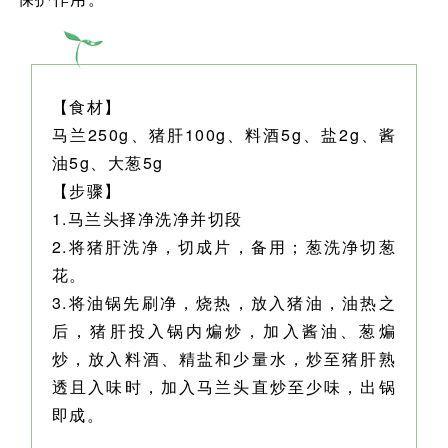
【食材】
马兰250g、猪肝100g、料酒5g、盐2g、酱
油5g、大葱5g
【步骤】
1.马兰头择净洗净并切段
2.将猪肝洗净，切成片，备用；葱洗净切葱
花。
3.将油锅先刷净，烧热，放入猪油，油热之
后，猪肝投入锅内煸炒，加入酱油、葱煸
炒，放入料酒、精盐和少量水，炒至猪肝熟
透且入味时，加入马兰头直炒至少味，出锅
即成。