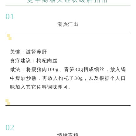
0
1
潮热汗出
关键
：滋肾养肝
食疗建议
：枸杞肉丝
做法
：将瘦猪肉100g、青笋30g切成细丝，放入锅
中爆炒炒熟，再放入枸杞子30g，以及根据个人口
味加入其它佐料调味即可。
0
2
情绪不稳