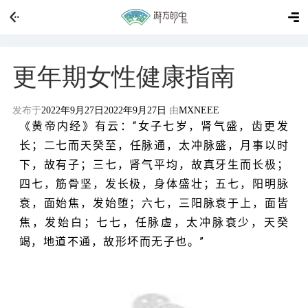
更年期女性健康指南
发布于
2022年9月27日
2022年9月27日
由
MXNEEE
《黄帝内经》有云：“女子七岁，肾气盛，齿更发
长；二七而天癸至，
任脉通，太冲脉盛，月事以时
下
，故有子；三七，肾气平均，故真牙生而长极；
四七，筋骨坚，发长极，身体盛壮；五七，阳明脉
衰，面始焦，发始堕；六七，三阳脉衰于上，面皆
焦，发始白；七七，
任脉虚，太冲脉衰少，天癸
竭，地道不通，故形坏而无子也。”