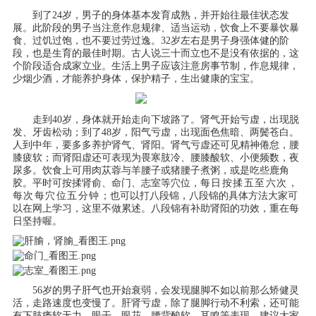
到了24岁，男子的身体基本发育成熟，并开始往最佳状态发
展。此阶段的男子当注意作息规律、适当运动，饮食上不要暴饮暴
食、过饥过饱，也不要过劳过逸。32岁左右是男子身强体健的阶
段，也是生育的最佳时期。古人说三十而立也不是没有依据的，这
个阶段适合成家立业。生活上男子应该注意房事节制，作息规律，
少烟少酒，才能养护身体，保护精子，生出健康的宝宝。
走到40岁，身体就开始走向下坡路了。肾气开始亏虚，出现脱
发、牙齿松动；到了48岁，阳气亏虚，出现面色焦暗、两鬓苍白。
人到中年，要多多养护肾气、肾阳。肾气亏虚还可见精神倦怠，腰
膝疲软；而肾阳虚还可表现为畏寒肢冷、腰膝酸软、小便频数，夜
尿多。饮食上可用肉苁蓉与羊腰子或猪腰子煮粥，或是吃些鹿角
胶。平时可按揉肾俞、命门、志室等穴位，
每日按揉五至六次，
每次每穴位五分钟
；也可以打八段锦，八段锦的具体方法大家可
以在网上学习，这里不做累述。八段锦有补助肾阳的功效，重在每
日坚持喔。
56岁的男子肝气也开始衰弱，会发现腿脚不如以前那么矫健灵
活，走路速度也变慢了。肝肾亏虚，除了腿脚行动不利索，还可能
有下肢痿软无力，眼干，眼花，腰背酸软，耳鸣等表现，建议大家