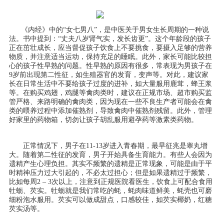
《内经》中的“女七男八”，是中医关于男女生长周期的一种说
法。书中提到：“丈夫八岁肾气实，发长齿更”。这个年龄段的孩子
正在茁壮成长，应当督促孩子饮食上不要挑食，要摄入足够的营养
物质，并注意适当运动，保持充足的睡眠。
此外，家长可能比较担
心的孩子性早熟的问题。性早熟的原因有很多，常表现为男孩子在
9岁前出现第二性征，如生殖器官的发育，变声等。对此，
建议家
长在日常生活中不要给孩子过度的进补，如大量服用鹿茸，蜂王浆
等。在购买鸡翅，鸡腿等禽肉类时，建议在正规市场、超市购买监
管严格、来路明确的禽肉类，因为现在一些不良生产者可能会在禽
类的喂养过程中添加催熟剂，导致禽肉中催熟剂残留。此外，管理
好家里的药物箱，切勿让孩子胡乱服用避孕药等激素类药物。
正常情况下，男子在11-13岁进入青春期，最早征兆是睾丸增
大。随着第二性征的发育，男子开始具备生育能力。有些人会因为
遗精产生心理负担。其实不频繁的遗精是正常现象，可能是由于平
时精神压力过大引起的，不必太过担心；但是如果遗精过于频繁，
比如每周2 – 3次以上，注意到正规医院看医生，饮食上可配合食用
牡蛎、芡实。牡蛎就是我们常吃的蚝，蚝肉味道鲜美，蚝壳也可磨
细粉泡水服用。芡实可以做成甜点，口感较佳，如芡实椰奶，红糖
芡实汤等。