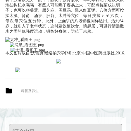
泡些枸杞水喝喝，有些人可能喝了容易上火，可配点杭菊或决明
子；也可吃些桑葚、黑芝麻、黑豆汤、黑米红豆粥。穴位方面可按
揉太溪、肾俞、涌泉、肝俞、太冲等穴位，
每日按揉五至六次，
每次每穴位五分钟
。此外，上面讲的八段锦也同样适用。活到64
岁，就步入了老年状态，这时建议慎饮食、慎起居，可进行清晨散
步之类的低强度运动，锻炼好身体，防范于未然。
本文图片载自:沈雪勇.经络腧穴学[M].北京:中国中医药出版社,2016.
科普及养生