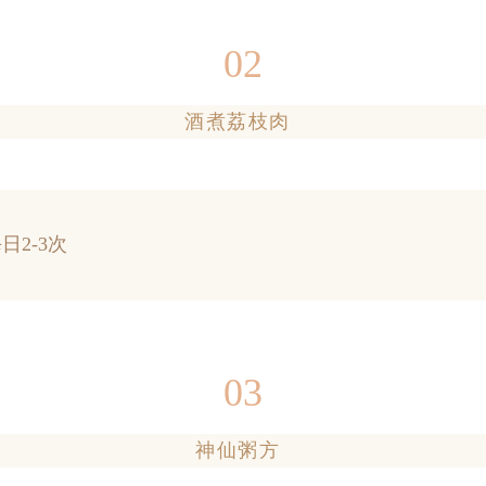
02
酒煮荔枝肉
2-3次
03
神仙粥方