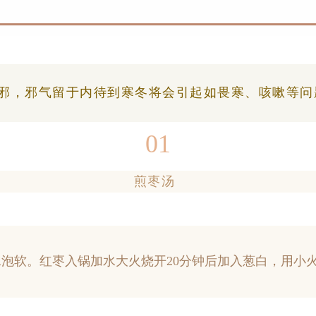
邪，邪气留于内待到寒冬将会引起如畏寒、咳嗽等问
01
煎枣汤
水泡软。红枣入锅加水大火烧开20分钟后加入葱白，用小