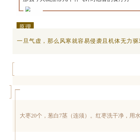
原理
一旦气虚，那么风寒就容易侵袭且机体无力驱
大枣20个，葱白7茎（连须）。红枣洗干净，用