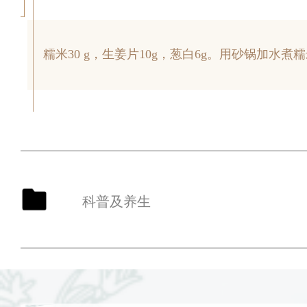
糯米30 g，生姜片10g，葱白6g。用砂锅加
科普及养生