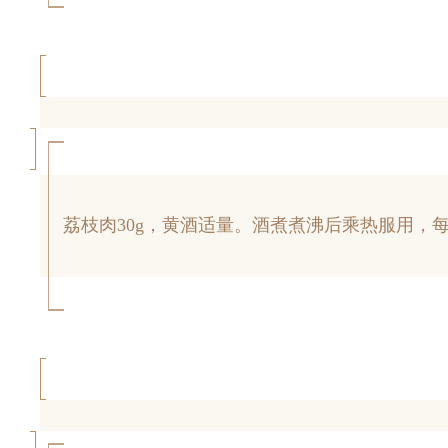
荔枝肉30g，黄酒适量。酒煮煮沸后乘热服用，每日