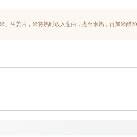
水煮糯米、生姜片，米将熟时放入葱白，煮至米熟，再加米醋2