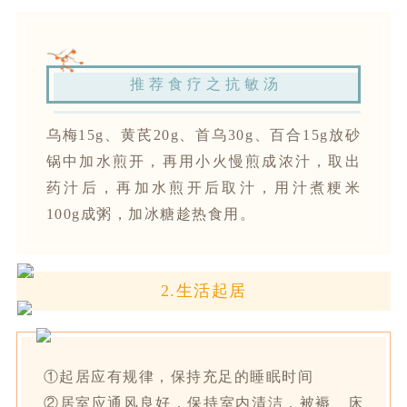
推荐食疗之抗敏汤
乌梅15g、黄芪20g、首乌30g、百合15g放砂
锅中加水煎开，再用小火慢煎成浓汁，取出
药汁后，再加水煎开后取汁，用汁煮粳米
100g成粥，加冰糖趁热食用。
2.生活起居
①起居应有规律，保持充足的睡眠时间
②居室应通风良好，保持室内清洁，被褥、床