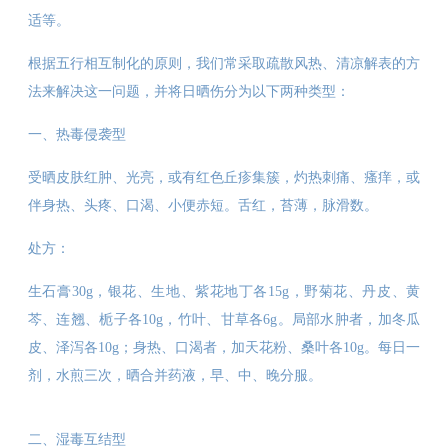
适等。
根据五行相互制化的原则，我们常采取疏散风热、清凉解表的方
法来解决这一问题，并将日晒伤分为以下两种类型：
一、热毒侵袭型
受晒皮肤红肿、光亮，或有红色丘疹集簇，灼热刺痛、瘙痒，或
伴身热、头疼、口渴、小便赤短。舌红，苔薄，脉滑数。
处方：
生石膏30g，银花、生地、紫花地丁各15g，野菊花、丹皮、黄
芩、连翘、栀子各10g，竹叶、甘草各6g。局部水肿者，加冬瓜
皮、泽泻各10g；身热、口渴者，加天花粉、桑叶各10g。每日一
剂，水煎三次，晒合并药液，早、中、晚分服。
二、湿毒互结型