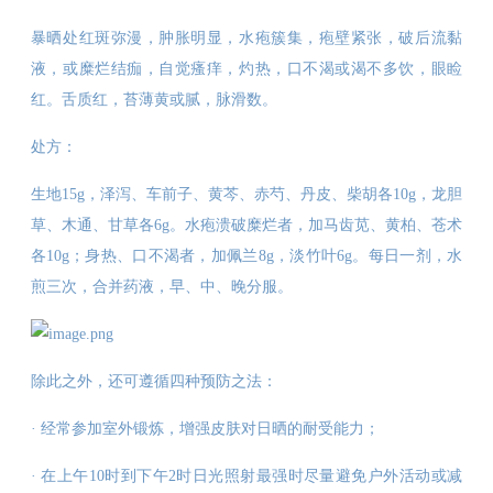
暴晒处红斑弥漫，肿胀明显，水疱簇集，疱壁紧张，破后流黏
液，或糜烂结痂，自觉瘙痒，灼热，口不渴或渴不多饮，眼睑
红。舌质红，苔薄黄或腻，脉滑数。
处方：
生地15g，泽泻、车前子、黄芩、赤芍、丹皮、柴胡各10g，龙胆
草、木通、甘草各6g。水疱溃破糜烂者，加马齿苋、黄柏、苍术
各10g；身热、口不渴者，加佩兰8g，淡竹叶6g。每日一剂，水
煎三次，合并药液，早、中、晚分服。
除此之外，还可遵循四种预防之法：
· 经常参加室外锻炼，增强皮肤对日晒的耐受能力；
· 在上午10时到下午2时日光照射最强时尽量避免户外活动或减