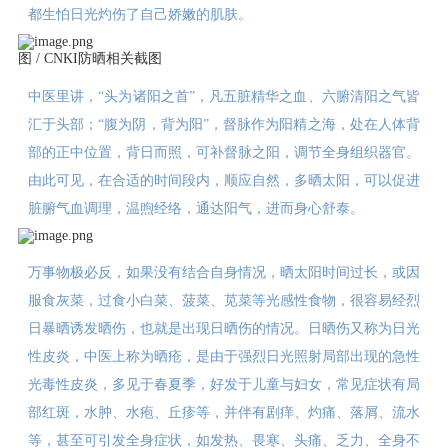
都生怕日光灼伤了自己娇嫩的肌肤。
图 / CNKI防晒相关截图
中医里讲，“头为诸阳之首”，凡五脏精华之血、六腑清阳之气皆
汇于头部；“腹为阴，背为阳”，督脉作为阳精之海，处在人体背
部的正中位置，背日而照，可补督脉之阳，调节全身组织器官。
由此可见，在合适的时间段内，顺应自然，多晒太阳，可以促进
脏腑气血调理，温煦经络，通达阳气，进而身心舒泰。
万事物极必反，如果没有结合自身情况，晒太阳时间过长，或因
服食灰菜，过食小白菜、菠菜、苋菜等光感性食物，很容易经烈
日暴晒诱发晒伤，也就是出现日晒伤的情况。日晒伤又称为日光
性皮炎，中医上称为晒疮，是由于强烈日光照射局部出现的急性
光毒性皮炎，多见于春夏季，好发于儿童与妇女，常见症状有局
部红斑，水肿、水疱、丘疹等，并伴有剧痒、灼痛、落屑、流水
等，甚至可引发全身症状，如发热、畏寒、头痛、乏力、全身不