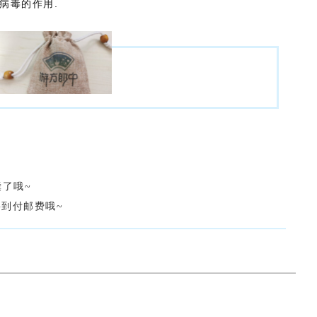
病毒的作用.
了哦~
到付邮费哦~