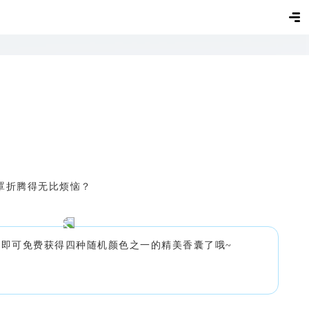
罩折腾得无比烦恼？
即可免费获得四种随机颜色之一的精美香囊了哦~