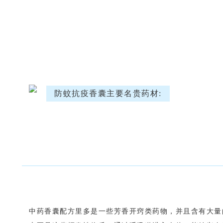
防蚊抗疫香囊主要名贵药材:
中药香囊配方里多是一些芳香开窍类药物，并且含有大量