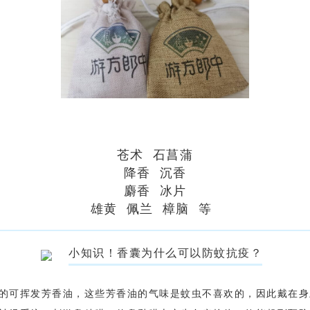
苍术 石菖蒲
降香 沉香
麝香 冰片
雄黄 佩兰 樟脑 等
小知识！香囊为什么可以防蚊抗疫？
的可挥发芳香油，这些芳香油的气味是蚊虫不喜欢的，因此戴在身