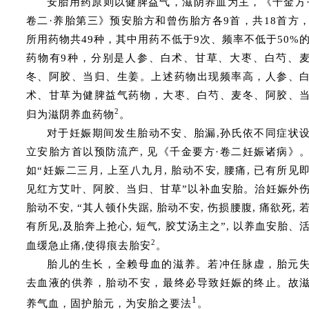
安胎用药原则以健脾益气，滋阴养血为主，《千金方
卷二·养胎第三》预安胎方和曾伤胎方各9首，共18首方
所用药物共49种，其中用药不低于9次、频率不低于50%
药物有9种，分别是人参、白术、甘草、大枣、白芍、
冬、阿胶、当归、生姜。上述药物出现频率高，人参、
术、甘草为健脾益气药物，大枣、白芍、麦冬、阿胶、
2
归为滋阴养血药物
。
对于妊娠期间发生胎动不安、胎漏,孙氏依不同症状
立安胎方首以预防流产, 见《千金要方·
卷二妊娠诸病》
如“妊娠二三月, 上至八九月, 胎动不安, 腰痛, 已有所见
见红方艾叶、阿胶、当归、甘草”以补血安胎。治妊娠外
胎动不安, “其人顿仆失踞, 胎动不安, 伤损腰腹, 痛欲死, 
有所见,及胎奔上抢心, 短气, 胶艾汤主之”, 以养血安胎、
2
血缓急止痛,使得痕去胎安
。
胎儿的生长，全赖母血的滋养。若冲任脉虚，胎元
去血液的供养，胎动不安，最终必导致妊娠的终止。故
1
养气血，固护胎元，为安胎之要法
。