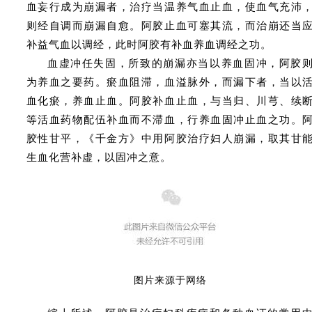
血妄行成为崩漏者，治疗当温养气血止血，使血气充沛
则经自调而崩漏自愈。阿胶止血可塞其流，而治崩还当
补益气血以调经，此时阿胶有补血养血调经之功。
血虚冲任失固，所致的崩漏亦当以养血固冲，阿胶
为养血之要药。瘀血阻滞，血溢脉外，而漏下者，当以
血化瘀，养血止血。阿胶补血止血，与当归、川芎、续
等活血药物配伍补血而不滞血，行养血固冲止血之功。
胶性甘平，《千金方》中用阿胶治疗妇人崩漏，取其甘
生血化营补虚，以固冲之意。
图片来源于
网络