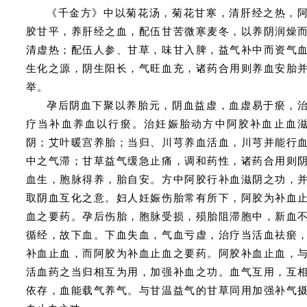
《千金方》中以菊花汤，菊花甘寒，清肝经之热，
胶甘平，养肝经之血，配伍甘苦微寒麦冬，以养阴润燥
清虚热；配伍人参、甘草，味甘入脾，益气补中而资气
生化之源，阴生阳长，气旺血充，诸药合用则养血安胎
举。
孕后阴血下聚以养胎元，阴血益虚，血虚易于瘀，
疗当补血养血以行瘀。治妊娠胎动方中阿胶补血止血
阴；艾叶暖宫养胎；当归、川芎养血活血，川芎并能行
中之气滞；甘草益气缓急止痛，调和药性，诸药合用则
血生，胞脉得养，胎自安。方中阿胶行补血滋阴之功，
取阴血互化之意。妇人妊娠伤胎常有所下，阿胶为补血
血之要药。孕后伤胎，胞脉受损，殒胎阻滞胞中，新血
循经，故下血。下血失血，气血亏虚，治疗当活血祛瘀
补血止血，而阿胶为补血止血之要药。阿胶补血止血，
活血药之当归相互为用，加强补血之功。血气互用，互
依存，血能载气养气。与甘温益气的甘草同用加强补气