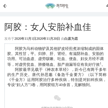
阿胶：女人安胎补血佳
发布于
2020年11月1日
2020年11月20日
由
白露为霜
阿胶为马科动物驴及其他驴皮经煎煮浓缩制成的固体
胶。其性甘，平。归肺、肝、肾经。有滋阴补血、安胎的
功用。可治血虚、虚劳咳嗽、吐血、便血、妇女月经不调
1
等，对虚劳贫血、肺痿咯血、胎产崩漏等症有良好疗效
。
阿胶最早见载于《神农本草经》，距今已有两千多年
的生产历史。唐代孙思邈《备急千金要方》（以下简称
《千金方》运用阿胶治疗多种疾病，特别是对妇科疾病，
专设“妇人方”3卷，用阿胶组方40余首，见解独到。