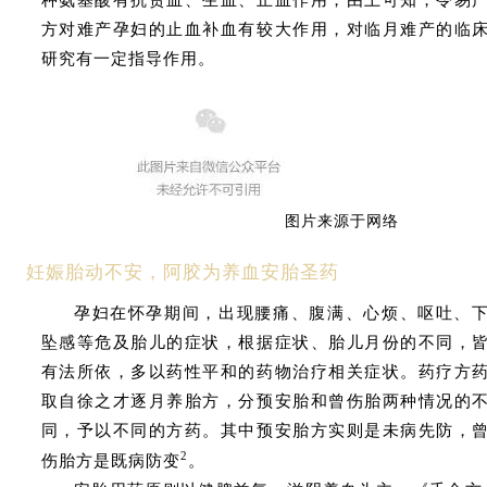
种氨基酸有抗贫血、生血、止血作用，由上可知，令易
方对难产孕妇的止血补血有较大作用，对临月难产的临
研究有一定指导作用。
图片来源于网络
妊娠胎动不安，阿胶为养血安胎圣药
孕妇在怀孕期间，出现腰痛、腹满、心烦、呕吐、
坠感等危及胎儿的症状，根据症状、胎儿月份的不同，
有法所依，多以药性平和的药物治疗相关症状。药疗方
取自徐之才逐月养胎方，分预安胎和曾伤胎两种情况的
同，予以不同的方药。其中预安胎方实则是未病先防，
2
伤胎方是既病防变
。