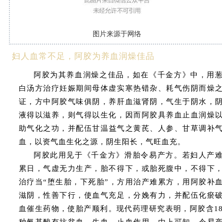
图片来源于网络
妇人血常不足，阿胶为养血润燥佳品
阿胶为其养血润燥之佳品，如在《千金方》中，用
白汤方治疗妊娠期间母体虚实寒热错杂、耗气伤阴而燥
证，方中阿胶气味俱阴，养肝血滋肾阴，气生于阴水，
液得以滋养，则气得以生化，因而
阿胶具养血止血润燥
助气化之功
，并配伍甘温益气之黄芪、人参、甘草调补
血，以资气血生化之源，阴生阳长，气旺血充。
阿胶此用见于《千金方》滑胎令易产方。若妇人产
累日，气虚无力生产，胎不得下，或胎死腹中，不得下
治疗当“堕生胎，下死胎”，方用治产难累方，用阿胶补
滋阴，性善下行，使血气充足，分娩有力，并配伍化瘀
血催生药物，使胎产顺利。现代药理研究表明，阿胶含1