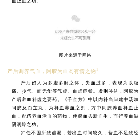
血止血之功。
图片来源于网络
1
产后调养气血，阿胶为血肉有情之物
产后妇人为多虚多瘀之体，失血过多，表现为以
痛、少气、面无华等气虚、血虚症状。虚则补益，阿胶
产后养血补虚之要药。《千金方》中以内补当归建中汤
阿胶及白芷丸，为补血养血之剂，方中阿胶养血补血
血，配伍养血活血的药物，使瘀血去新血生，而行养血
阴润燥之功。
冲任不固所致崩漏，若出血时间较久，营血不足致