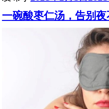
一碗酸枣仁汤，告别夜