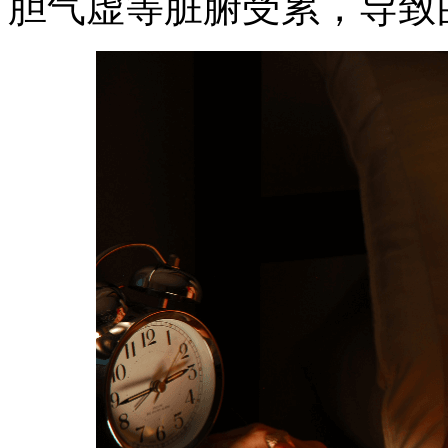
胆气虚等脏腑受累，导致